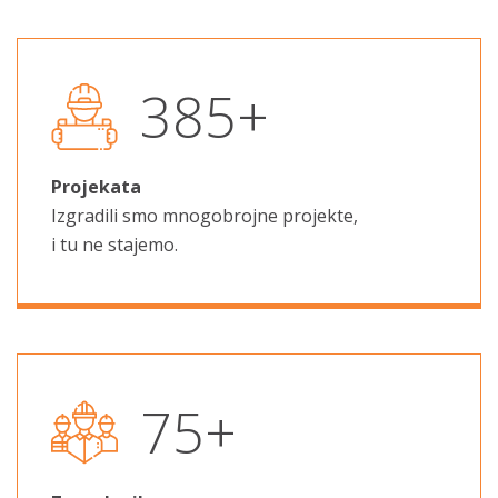
536
+
Projekata
Izgradili smo mnogobrojne projekte,
i tu ne stajemo.
104
+