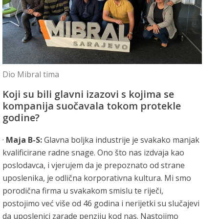
Dio Mibral tima
Koji su bili glavni izazovi s kojima se
kompanija suočavala tokom protekle
godine?
·
Maja B-S:
Glavna boljka industrije je svakako manjak
kvalificirane radne snage. Ono što nas izdvaja kao
poslodavca, i vjerujem da je prepoznato od strane
uposlenika, je odlična korporativna kultura. Mi smo
porodična firma u svakakom smislu te riječi,
postojimo već više od 46 godina i nerijetki su slučajevi
da uposlenici zarade penziju kod nas. Nastojimo