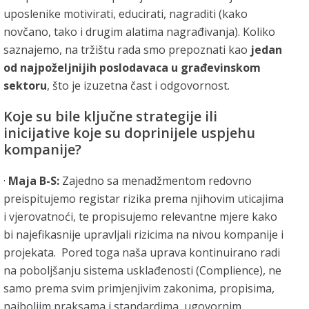
uposlenike motivirati, educirati, nagraditi (kako
novčano, tako i drugim alatima nagrađivanja). Koliko
saznajemo, na tržištu rada smo prepoznati kao
jedan
od najpoželjnijih poslodavaca u građevinskom
sektoru
, što je izuzetna čast i odgovornost.
Koje su bile ključne strategije ili
inicijative koje su doprinijele uspjehu
kompanije?
·
Maja B-S:
Zajedno sa menadžmentom redovno
preispitujemo registar rizika prema njihovim uticajima
i vjerovatnoći, te propisujemo relevantne mjere kako
bi najefikasnije upravljali rizicima na nivou kompanije i
projekata. Pored toga naša uprava kontinuirano radi
na poboljšanju sistema usklađenosti (Complience), ne
samo prema svim primjenjivim zakonima, propisima,
najboljim praksama i standardima, ugovornim