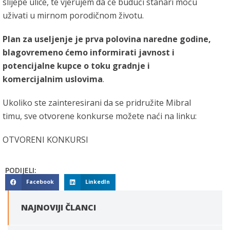
slijepe ulice, te vjerujem da će budući stanari moću
uživati u mirnom porodičnom životu.
Plan za useljenje je prva polovina naredne godine,
blagovremeno ćemo informirati javnost i
potencijalne kupce o toku gradnje i
komercijalnim uslovima
.
Ukoliko ste zainteresirani da se pridružite Mibral
timu, sve otvorene konkurse možete naći na linku:
OTVORENI KONKURSI
PODIJELI:
Facebook
LinkedIn
NAJNOVIJI ČLANCI