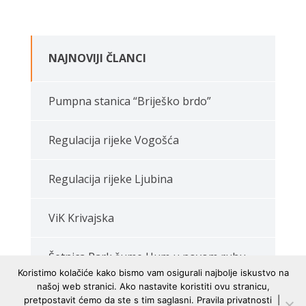
NAJNOVIJI ČLANCI
Pumpna stanica “Briješko brdo”
Regulacija rijeke Vogošća
Regulacija rijeke Ljubina
ViK Krivajska
Šetnica Park šume Hum u novom ruhu
Koristimo kolačiće kako bismo vam osigurali najbolje iskustvo na
našoj web stranici. Ako nastavite koristiti ovu stranicu,
pretpostavit ćemo da ste s tim saglasni.
Pravila privatnosti
|