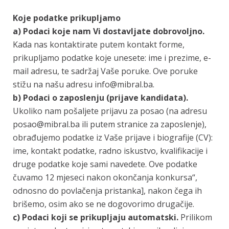
Koje podatke prikupljamo
a) Podaci koje nam Vi dostavljate dobrovoljno.
Kada nas kontaktirate putem kontakt forme,
prikupljamo podatke koje unesete: ime i prezime, e-
mail adresu, te sadržaj Vaše poruke. Ove poruke
stižu na našu adresu info@mibral.ba.
b) Podaci o zaposlenju (prijave kandidata).
Ukoliko nam pošaljete prijavu za posao (na adresu
posao@mibral.ba ili putem stranice za zaposlenje),
obrađujemo podatke iz Vaše prijave i biografije (CV):
ime, kontakt podatke, radno iskustvo, kvalifikacije i
druge podatke koje sami navedete. Ove podatke
čuvamo 12 mjeseci nakon okončanja konkursa“,
odnosno do povlačenja pristanka], nakon čega ih
brišemo, osim ako se ne dogovorimo drugačije.
c) Podaci koji se prikupljaju automatski.
Prilikom