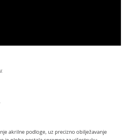
u:
,
enje akrilne podloge, uz precizno obilježavanje
me je ploha postala spremna za višestruku