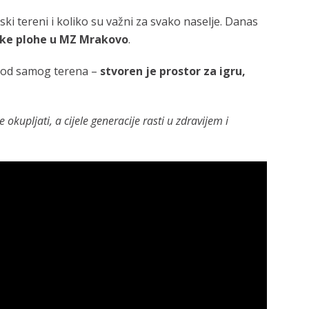
ki tereni i koliko su važni za svako naselje. Danas
ske plohe u MZ Mrakovo
.
e od samog terena –
stvoren je prostor za igru,
e okupljati, a cijele generacije rasti u zdravijem i