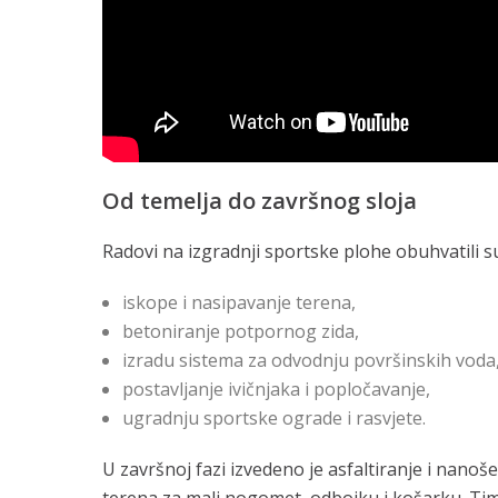
Od temelja do završnog sloja
Radovi na izgradnji sportske plohe obuhvatili s
iskope i nasipavanje terena,
betoniranje potpornog zida,
izradu sistema za odvodnju površinskih voda
postavljanje ivičnjaka i popločavanje,
ugradnju sportske ograde i rasvjete.
U završnoj fazi izvedeno je asfaltiranje i nanoš
terena za mali nogomet, odbojku i košarku. Ti