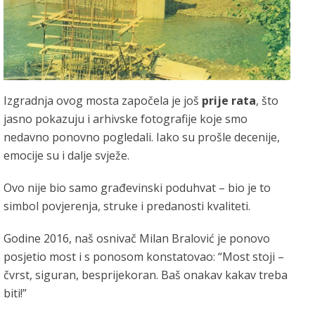
Izgradnja ovog mosta započela je još
prije rata
, što
jasno pokazuju i arhivske fotografije koje smo
nedavno ponovno pogledali. Iako su prošle decenije,
emocije su i dalje svježe.
Ovo nije bio samo građevinski poduhvat – bio je to
simbol povjerenja, struke i predanosti kvaliteti.
Godine 2016, naš osnivač Milan Bralović je ponovo
posjetio most i s ponosom konstatovao: “Most stoji –
čvrst, siguran, besprijekoran. Baš onakav kakav treba
biti!”