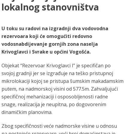
lokalnog stanovništva
U toku su radovi na izgradnji dva vodovodna
rezervoara koji će omogućiti redovno
vodosnabdijevanje gornjih zona naselja
Krivoglavci i Svrake u općini Vogošća.
Objekat “Rezervoar Krivoglavci I” je specifičan po
svojoj gradnji jer se izgrađuje na teško pristupnoj
mikrolokaciji kojoj se pristupa šumskim makadamskim
putem, na nadmorskoj visini od 577.5m. Zahvaljujući
specifičnoj mehanizaciji i osposobljenosti radne
snage, realizacija je neupitna, po dogovorenim
dinamičkim planovima.
Zbog specifičnosti veće nadmorske visine u odnosu
na postojeće rezervoare, veći broj domaćinstava je