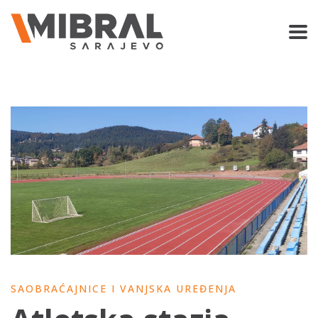
SAOBRAĆAJNICE I VANJSKA UREĐENJA