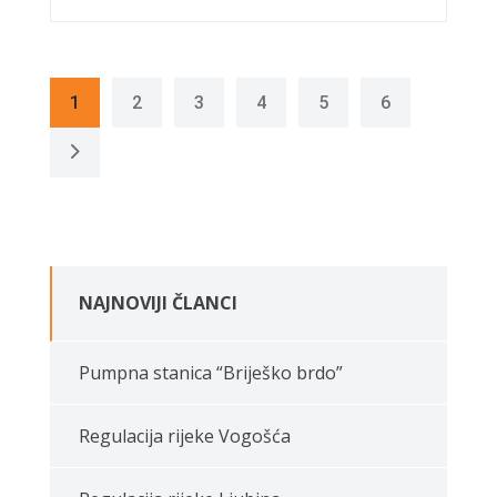
1
2
3
4
5
6
NAJNOVIJI ČLANCI
Pumpna stanica “Briješko brdo”
Regulacija rijeke Vogošća