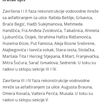
Završena I i II faza rekonstrukcije vodovodne mreže
sa asfaltiranjem za ulice: Rašida Bešlije, Grbavica,
Braće Begić, Hadži Sulejmanova, Mehmeda
Handžića, Fra Anđela Zvizdovića, Tabašnica, Ahmeta
Ljubunčića, Osijek, Ibrahima Hafiza Ridžanovića,
Huseina Đoze, Put Famosa, Aleja Bosne Srebrene,
Alajbegovića i Isevića sokak, Stara cesta, Stolačka,
Maršala Tita I Herceg Stjepana, 8.Mart, Franjevačka,
Mitra Šućura, Sarač Ismailova, Sedrenik. U toku su
radovi u sklopu sekcije III I IV.
Završena III i IV faza rekonstrukcije vodovodne
mreže sa asfaltiranjem za ulice: Augusta Brauna,
Omera Kovača, Valtera Perića, Musala. U toku su
radovi u sklopu sekcije V.