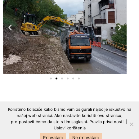
Koristimo kolačiće kako bismo vam osigurali najbolje iskustvo na
našoj web stranici. Ako nastavite koristiti ovu stranicu,
pretpostavit ćemo da ste s tim saglasni.
Pravila privatnosti
|
Uslovi korištenja
Srebrenička br. 1, 71000 Sarajevo
Prihvatam
Ne prihvatam
+387 33 656 680
info@mibral.ba