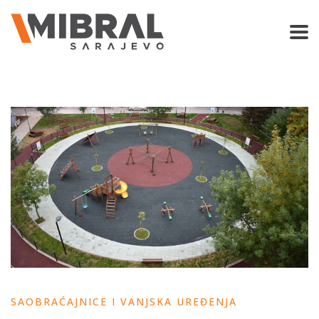
SAOBRAĆAJNICE I VANJSKA UREĐENJA